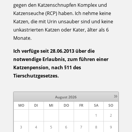
gegen den Katzenschnupfen Komplex und
Katzenseuche (RCP) haben. Ich nehme keine
Katzen, die mit Urin unsauber sind und keine
unkastrierten Katzen oder Kater, älter als 6
Monate.
Ich verfüge seit 28.06.2013 über die
notwendige Erlaubnis, zum führen einer
Katzenpension, nach §11 des
Tierschutzgesetzes.
»
August
2026
MO
DI
MI
DO
FR
SA
SO
1
2
3
4
5
6
7
8
9